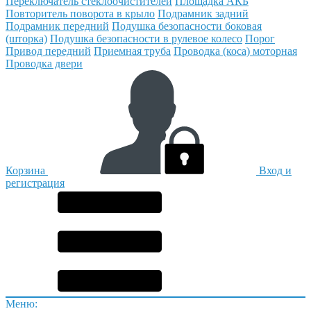
Переключатель стеклоочистителей
Площадка АКБ
Повторитель поворота в крыло
Подрамник задний
Подрамник передний
Подушка безопасности боковая
(шторка)
Подушка безопасности в рулевое колесо
Порог
Привод передний
Приемная труба
Проводка (коса) моторная
Проводка двери
Корзина
Вход и
регистрация
Меню: