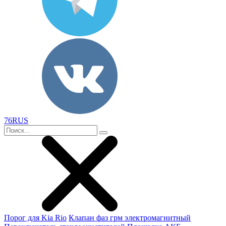
76RUS
Порог для Kia Rio
Клапан фаз грм электромагнитный