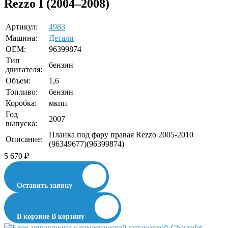
Rezzo I (2004–2008)
Артикул:
4983
Машина:
Детали
OEM:
96399874
Тип
бензин
двигателя:
Объем:
1,6
Топливо:
бензин
Коробка:
мкпп
Год
2007
выпуска:
Планка под фару правая Rezzo 2005-2010
Описание:
(96349677)(96399874)
5 670
₽
Оставить заявку
В корзине
В корзину