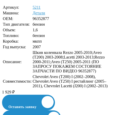
Артикул:
5211
Машина:
Детали
OEM:
96352877
Тип двигателя:
бензин
Объем:
1,6
Топливо:
бензин
Коробка:
мкпп
Год выпуска:
2007
Шкив коленвала Rezzo 2005-2010;Aveo
(T200) 2003-2008;Lacetti 2003-2013;Rezzo
Описание:
2000-2011;Aveo (T250) 2005-2011 (ПО
ЗАПРОСУ ПОКАЖЕМ СОСТОЯНИЕ
ЗАПЧАСТИ ПО ВИДЕО 96352877)
Chevrolet Aveo (T200) I (2002–2008),
Совместимости:
Chevrolet Aveo (T250) I рестайлинг (2005–
2011), Chevrolet Lacetti (J200) I (2002–2013)
1 929
₽
Оставить заявку