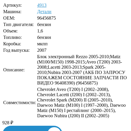
Артикул:
4913
Машина:
Детали
OEM:
96456875
Тип двигателя:
бензин
Объем:
1,6
Топливо:
бензин
Коробка:
мкпп
Год выпуска:
2007
Блок электронный Rezzo 2005-2010;Matiz
(M100/M150) 1998-2015;Aveo (T200) 2003-
2008;Lacetti 2003-2013;Spark 2005-
Описание:
2010;Nubira 2003-2007 (АКБ ПО ЗАПРОСУ
ПОКАЖЕМ СОСТОЯНИЕ ЗАПЧАСТИ ПО
ВИДЕО 96408390) (96456875)
Chevrolet Aveo (T200) I (2002–2008),
Chevrolet Lacetti (J200) I (2002–2013),
Chevrolet Spark (M200) II (2005–2010),
Совместимости:
Daewoo Matiz (M100) I (1997–2000), Daewoo
Matiz (M150) I рестайлинг (2000–2015),
Daewoo Nubira (J200) II (2002–2005)
928
₽