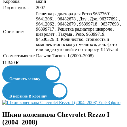
Коробка:
мкпп
Год выпуска:
2007
Решетка радиатора для Реззо 96377691 ,
96412061 , 96482678 , Дэу , Дэо, 96377692 ,
96412062 , 96482679 , 96399718 , 96377693 ,
96399717 , Решетка радиатора шевроле ,
Описание:
шевролет , Такума , Резо, 96399719,
94530326 !!! Количество, стоимость и
комплектность могут меняться, доп. фото
или видео уточняйте по запросу. !!! Vivant
Совместимости:
Daewoo Tacuma I (2000–2008)
11 340
₽
Оставить заявку
В корзине
В корзину
Ещё 3 фото
Шкив коленвала Chevrolet Rezzo I
(2004–2008)