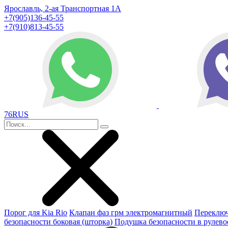
Ярославль, 2-ая Транспортная 1А
+7(905)136-45-55
+7(910)813-45-55
76RUS
Порог для Kia Rio
Клапан фаз грм электромагнитный
Переключ
безопасности боковая (шторка)
Подушка безопасности в рулево