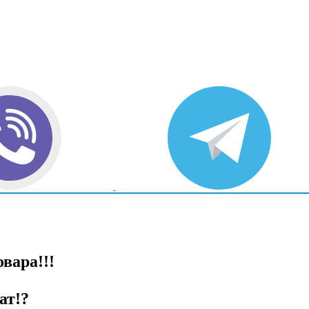
вара!!!
ат!?