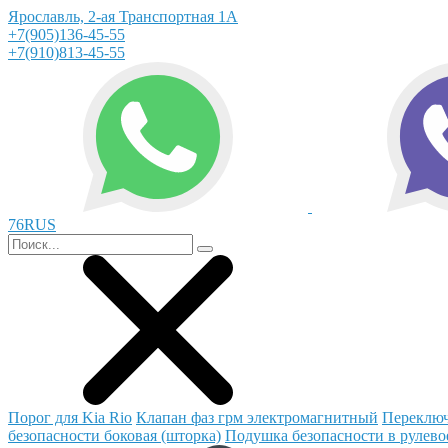
Ярославль, 2-ая Транспортная 1А
+7(905)136-45-55
+7(910)813-45-55
76RUS
Порог для Kia Rio
Клапан фаз грм электромагнитный
Переключ
безопасности боковая (шторка)
Подушка безопасности в рулево