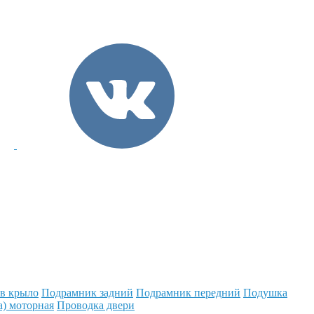
 в крыло
Подрамник задний
Подрамник передний
Подушка
а) моторная
Проводка двери