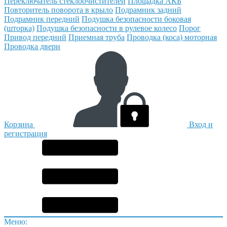
Переключатель стеклоочистителей
Площадка АКБ
Повторитель поворота в крыло
Подрамник задний
Подрамник передний
Подушка безопасности боковая
(шторка)
Подушка безопасности в рулевое колесо
Порог
Привод передний
Приемная труба
Проводка (коса) моторная
Проводка двери
Корзина
Вход и
регистрация
Меню: