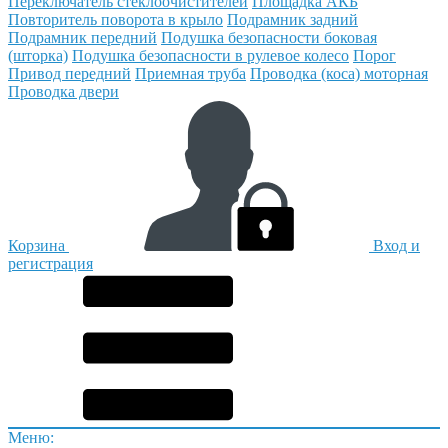
Переключатель стеклоочистителей
Площадка АКБ
Повторитель поворота в крыло
Подрамник задний
Подрамник передний
Подушка безопасности боковая
(шторка)
Подушка безопасности в рулевое колесо
Порог
Привод передний
Приемная труба
Проводка (коса) моторная
Проводка двери
Корзина
Вход и
регистрация
Меню: