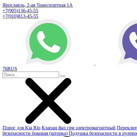
Ярославль, 2-ая Транспортная 1А
+7(905)136-45-55
+7(910)813-45-55
76RUS
Порог для Kia Rio
Клапан фаз грм электромагнитный
Переключ
безопасности боковая (шторка)
Подушка безопасности в рулево