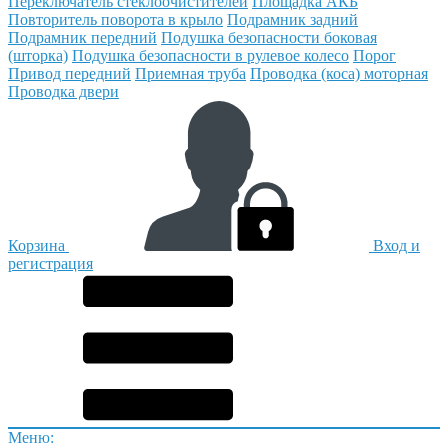
Переключатель стеклоочистителей
Площадка АКБ
Повторитель поворота в крыло
Подрамник задний
Подрамник передний
Подушка безопасности боковая
(шторка)
Подушка безопасности в рулевое колесо
Порог
Привод передний
Приемная труба
Проводка (коса) моторная
Проводка двери
Корзина
Вход и
регистрация
Меню: