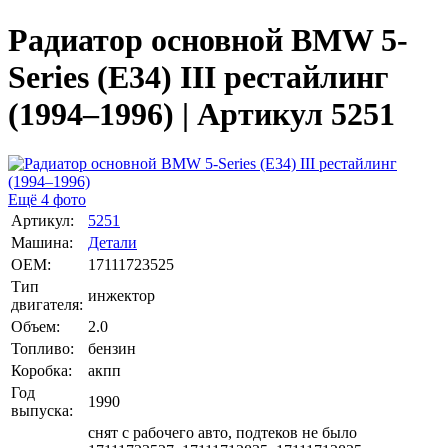
Радиатор основной BMW 5-
Series (E34) III рестайлинг
(1994–1996) | Артикул 5251
Ещё 4 фото
Артикул:
5251
Машина:
Детали
OEM:
17111723525
Тип
инжектор
двигателя:
Объем:
2.0
Топливо:
бензин
Коробка:
акпп
Год
1990
выпуска:
снят с рабочего авто, подтеков не было