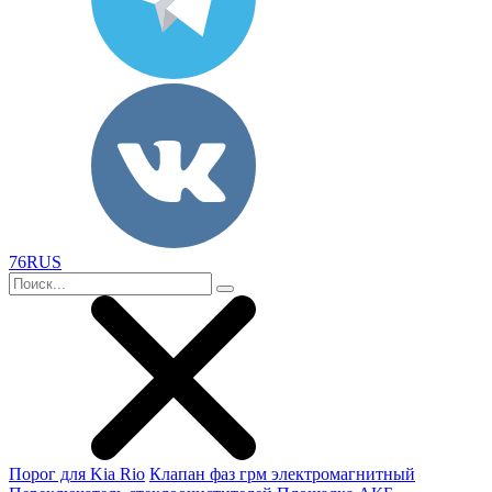
76RUS
Порог для Kia Rio
Клапан фаз грм электромагнитный