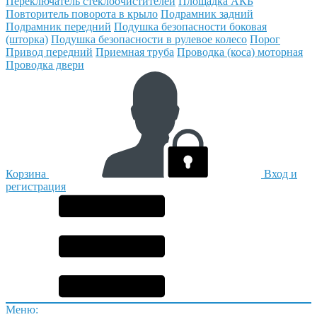
Переключатель стеклоочистителей
Площадка АКБ
Повторитель поворота в крыло
Подрамник задний
Подрамник передний
Подушка безопасности боковая
(шторка)
Подушка безопасности в рулевое колесо
Порог
Привод передний
Приемная труба
Проводка (коса) моторная
Проводка двери
Корзина
Вход и
регистрация
Меню: