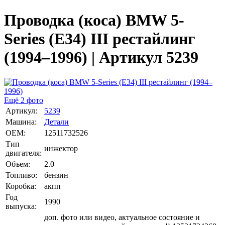
Проводка (коса) BMW 5-
Series (E34) III рестайлинг
(1994–1996) | Артикул 5239
Ещё 2 фото
Артикул:
5239
Машина:
Детали
OEM:
12511732526
Тип
инжектор
двигателя:
Объем:
2.0
Топливо:
бензин
Коробка:
акпп
Год
1990
выпуска:
доп. фото или видео, актуальное состояние и