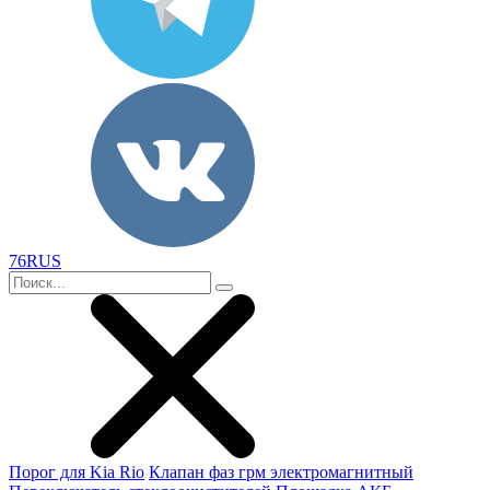
76RUS
Порог для Kia Rio
Клапан фаз грм электромагнитный