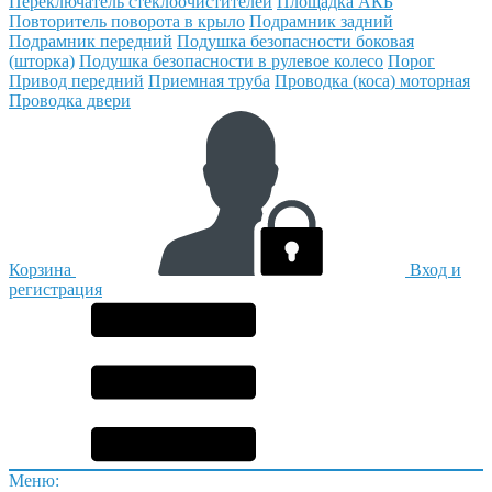
Переключатель стеклоочистителей
Площадка АКБ
Повторитель поворота в крыло
Подрамник задний
Подрамник передний
Подушка безопасности боковая
(шторка)
Подушка безопасности в рулевое колесо
Порог
Привод передний
Приемная труба
Проводка (коса) моторная
Проводка двери
Корзина
Вход и
регистрация
Меню: