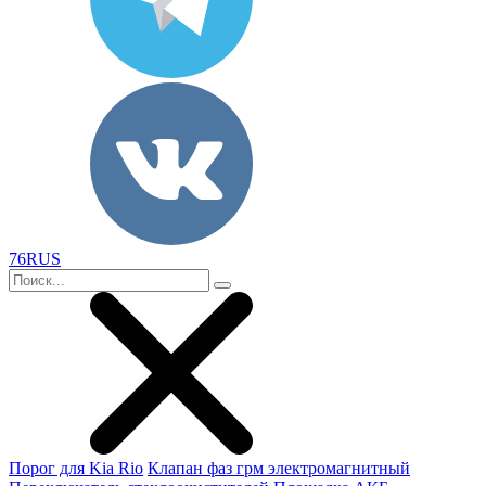
76RUS
Порог для Kia Rio
Клапан фаз грм электромагнитный