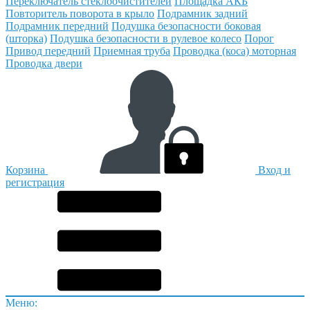
Переключатель стеклоочистителей
Площадка АКБ
Повторитель поворота в крыло
Подрамник задний
Подрамник передний
Подушка безопасности боковая
(шторка)
Подушка безопасности в рулевое колесо
Порог
Привод передний
Приемная труба
Проводка (коса) моторная
Проводка двери
Корзина
Вход и
регистрация
Меню: