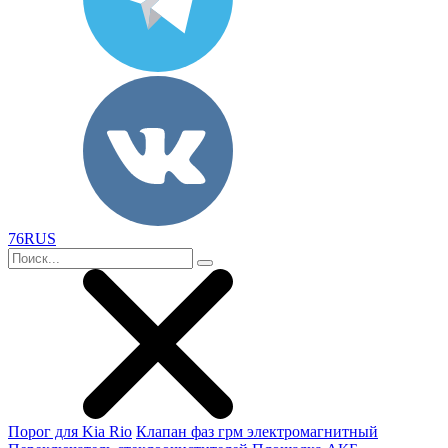
76RUS
Порог для Kia Rio
Клапан фаз грм электромагнитный