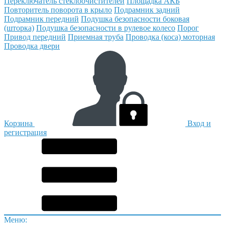
Переключатель стеклоочистителей
Площадка АКБ
Повторитель поворота в крыло
Подрамник задний
Подрамник передний
Подушка безопасности боковая
(шторка)
Подушка безопасности в рулевое колесо
Порог
Привод передний
Приемная труба
Проводка (коса) моторная
Проводка двери
Корзина
Вход и
регистрация
Меню: