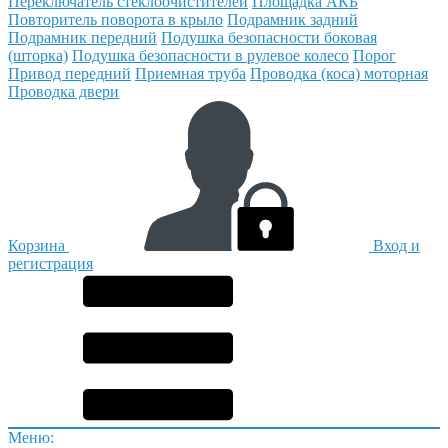
Переключатель стеклоочистителей
Площадка АКБ
Повторитель поворота в крыло
Подрамник задний
Подрамник передний
Подушка безопасности боковая
(шторка)
Подушка безопасности в рулевое колесо
Порог
Привод передний
Приемная труба
Проводка (коса) моторная
Проводка двери
Корзина
Вход и
регистрация
Меню: