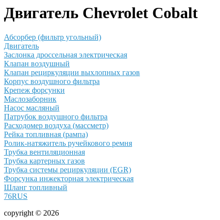
Двигатель Chevrolet Cobalt
Абсорбер (фильтр угольный)
Двигатель
Заслонка дроссельная электрическая
Клапан воздушный
Клапан рециркуляции выхлопных газов
Корпус воздушного фильтра
Крепеж форсунки
Маслозаборник
Насос масляный
Патрубок воздушного фильтра
Расходомер воздуха (массметр)
Рейка топливная (рампа)
Ролик-натяжитель ручейкового ремня
Трубка вентиляционная
Трубка картерных газов
Трубка системы рециркуляции (EGR)
Форсунка инжекторная электрическая
Шланг топливный
76RUS
copyright © 2026