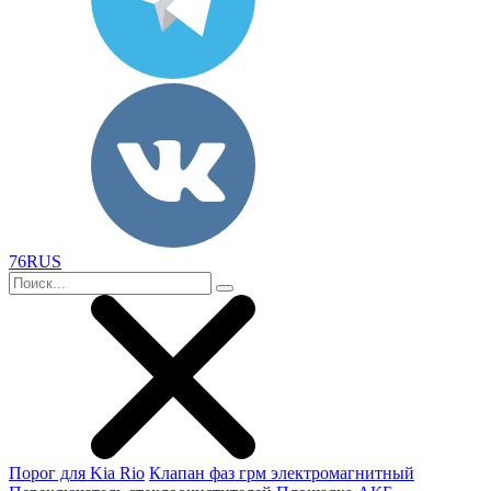
76RUS
Порог для Kia Rio
Клапан фаз грм электромагнитный