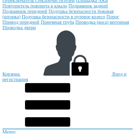
Переключатель стеклоочистителей
Площадка АКБ
Повторитель поворота в крыло
Подрамник задний
Подрамник передний
Подушка безопасности боковая
(шторка)
Подушка безопасности в рулевое колесо
Порог
Привод передний
Приемная труба
Проводка (коса) моторная
Проводка двери
Корзина
Вход и
регистрация
Меню: