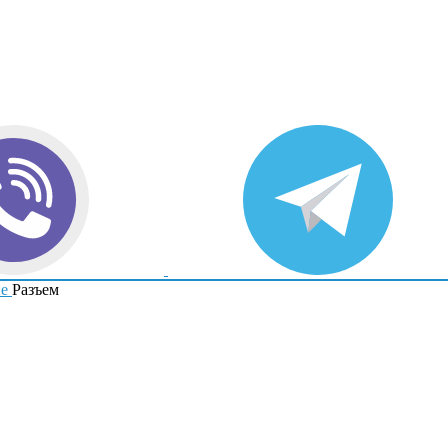
е
Разъем