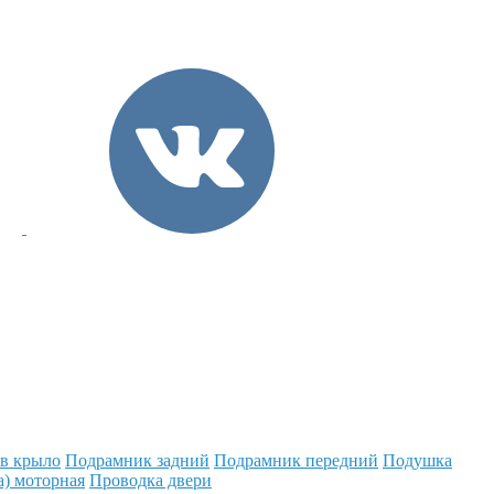
 в крыло
Подрамник задний
Подрамник передний
Подушка
а) моторная
Проводка двери