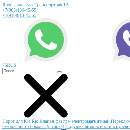
Ярославль, 2-ая Транспортная 1А
+7(905)136-45-55
+7(910)813-45-55
76RUS
Порог для Kia Rio
Клапан фаз грм электромагнитный
Переключ
безопасности боковая (шторка)
Подушка безопасности в рулево