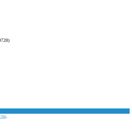
728)
сти
.