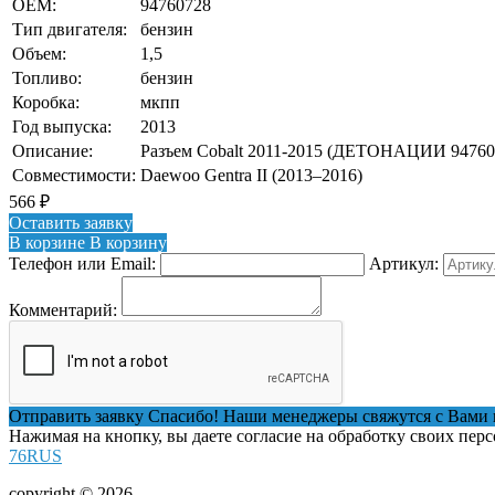
OEM:
94760728
Тип двигателя:
бензин
Объем:
1,5
Топливо:
бензин
Коробка:
мкпп
Год выпуска:
2013
Описание:
Разъем Cobalt 2011-2015 (ДЕТОНАЦИИ 94760
Совместимости:
Daewoo Gentra II (2013–2016)
566
₽
Оставить заявку
В корзине
В корзину
Телефон или Email:
Артикул:
Комментарий:
Отправить заявку
Спасибо! Наши менеджеры свяжутся с Вами 
Нажимая на кнопку, вы даете согласие на обработку своих пер
76RUS
copyright © 2026