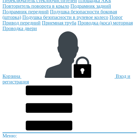
Переключатель стеклоочистителей
Площадка АКБ
Повторитель поворота в крыло
Подрамник задний
Подрамник передний
Подушка безопасности боковая
(шторка)
Подушка безопасности в рулевое колесо
Порог
Привод передний
Приемная труба
Проводка (коса) моторная
Проводка двери
Корзина
Вход и
регистрация
Меню: