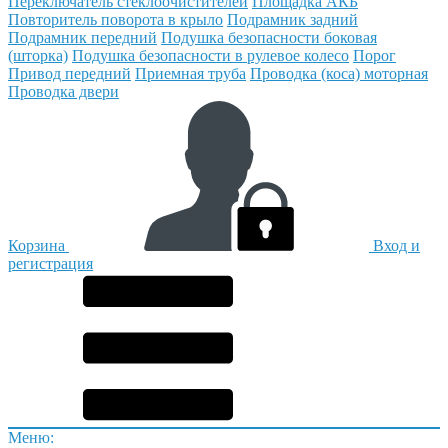
Переключатель стеклоочистителей
Площадка АКБ
Повторитель поворота в крыло
Подрамник задний
Подрамник передний
Подушка безопасности боковая
(шторка)
Подушка безопасности в рулевое колесо
Порог
Привод передний
Приемная труба
Проводка (коса) моторная
Проводка двери
Корзина
Вход и
регистрация
Меню: