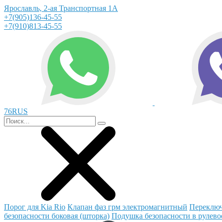
Ярославль, 2-ая Транспортная 1А
+7(905)136-45-55
+7(910)813-45-55
76RUS
Порог для Kia Rio
Клапан фаз грм электромагнитный
Переключ
безопасности боковая (шторка)
Подушка безопасности в рулево