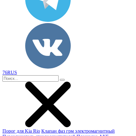
76RUS
Порог для Kia Rio
Клапан фаз грм электромагнитный