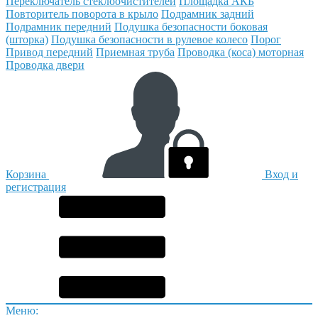
Переключатель стеклоочистителей
Площадка АКБ
Повторитель поворота в крыло
Подрамник задний
Подрамник передний
Подушка безопасности боковая
(шторка)
Подушка безопасности в рулевое колесо
Порог
Привод передний
Приемная труба
Проводка (коса) моторная
Проводка двери
Корзина
Вход и
регистрация
Меню: