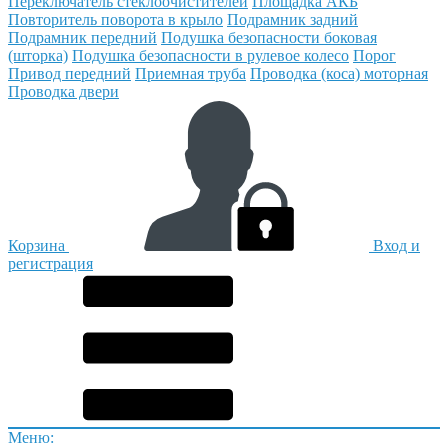
Переключатель стеклоочистителей
Площадка АКБ
Повторитель поворота в крыло
Подрамник задний
Подрамник передний
Подушка безопасности боковая
(шторка)
Подушка безопасности в рулевое колесо
Порог
Привод передний
Приемная труба
Проводка (коса) моторная
Проводка двери
Корзина
Вход и
регистрация
Меню: