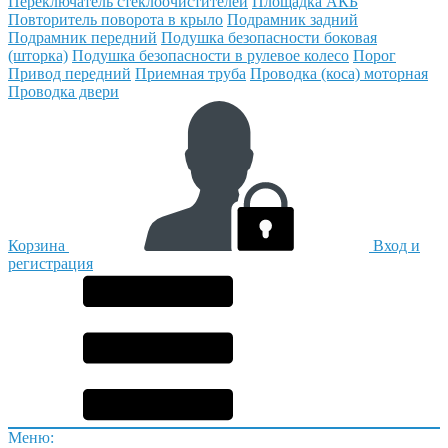
Переключатель стеклоочистителей
Площадка АКБ
Повторитель поворота в крыло
Подрамник задний
Подрамник передний
Подушка безопасности боковая
(шторка)
Подушка безопасности в рулевое колесо
Порог
Привод передний
Приемная труба
Проводка (коса) моторная
Проводка двери
Корзина
Вход и
регистрация
Меню: