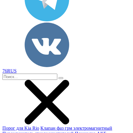
76RUS
Порог для Kia Rio
Клапан фаз грм электромагнитный