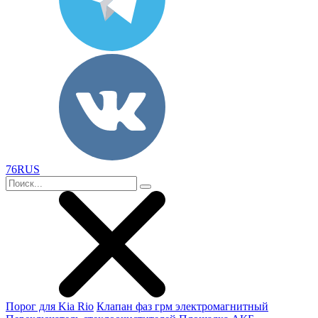
76RUS
Порог для Kia Rio
Клапан фаз грм электромагнитный