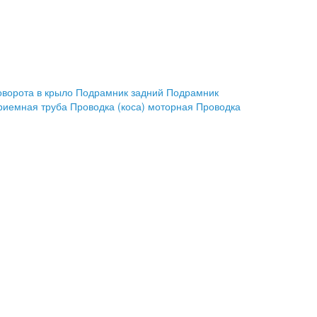
оворота в крыло
Подрамник задний
Подрамник
риемная труба
Проводка (коса) моторная
Проводка