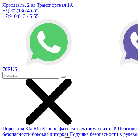
Ярославль, 2-ая Транспортная 1А
+7(905)136-45-55
+7(910)813-45-55
76RUS
Порог для Kia Rio
Клапан фаз грм электромагнитный
Переключ
безопасности боковая (шторка)
Подушка безопасности в рулево