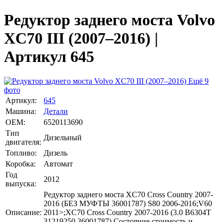
Редуктор заднего моста Volvo
XC70 III (2007–2016) |
Артикул 645
Ещё 9
фото
Артикул:
645
Машина:
Детали
OEM:
6520113690
Тип
Дизельный
двигателя:
Топливо:
Дизель
Коробка:
Автомат
Год
2012
выпуска:
Редуктор заднего моста XC70 Cross Country 2007-
2016 (БЕЗ МУФТЫ 36001787) S80 2006-2016;V60
Описание:
2011>;XC70 Cross Country 2007-2016 (3.0 B6304T
31219250 36001787) Состояние стоимость и