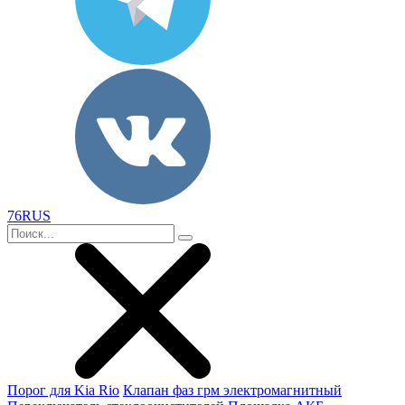
76RUS
Порог для Kia Rio
Клапан фаз грм электромагнитный