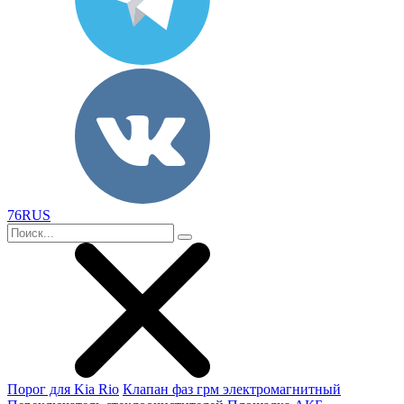
76RUS
Порог для Kia Rio
Клапан фаз грм электромагнитный