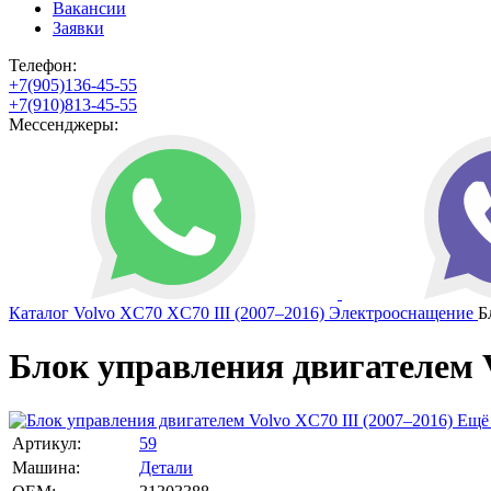
Вакансии
Заявки
Телефон:
+7(905)136-45-55
+7(910)813-45-55
Мессенджеры:
Каталог
Volvo
XC70
XC70 III (2007–2016)
Электрооснащение
Б
Блок управления двигателем V
Ещё
Артикул:
59
Машина:
Детали