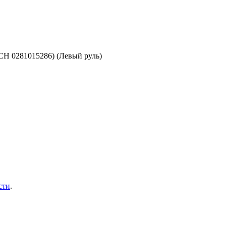
CH 0281015286) (Левый руль)
сти
.