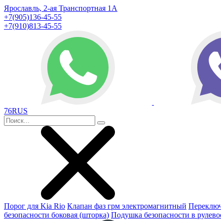
Ярославль, 2-ая Транспортная 1А
+7(905)136-45-55
+7(910)813-45-55
76RUS
Порог для Kia Rio
Клапан фаз грм электромагнитный
Переключ
безопасности боковая (шторка)
Подушка безопасности в рулево