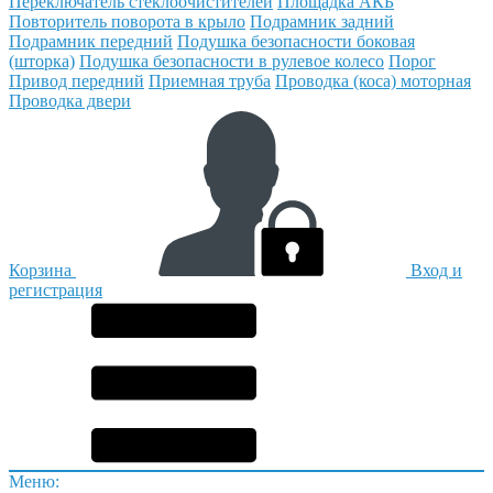
Переключатель стеклоочистителей
Площадка АКБ
Повторитель поворота в крыло
Подрамник задний
Подрамник передний
Подушка безопасности боковая
(шторка)
Подушка безопасности в рулевое колесо
Порог
Привод передний
Приемная труба
Проводка (коса) моторная
Проводка двери
Корзина
Вход и
регистрация
Меню: