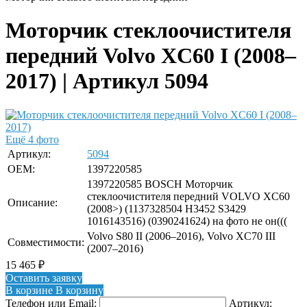
Моторчик стеклоочистителя
передний Volvo XC60 I (2008–
2017) | Артикул 5094
Ещё 4 фото
Артикул:
5094
OEM:
1397220585
1397220585 BOSCH Моторчик
стеклоочистителя передний VOLVO XC60
Описание:
(2008>) (1137328504 H3452 S3429
1016143516) (0390241624) на фото не он(((
Volvo S80 II (2006–2016), Volvo XC70 III
Совместимости:
(2007–2016)
15 465
₽
Оставить заявку
В корзине
В корзину
Телефон или Email:
Артикул: