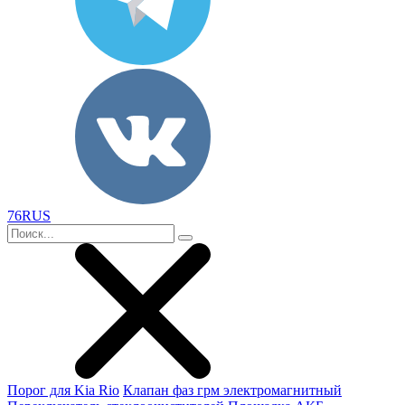
76RUS
Порог для Kia Rio
Клапан фаз грм электромагнитный