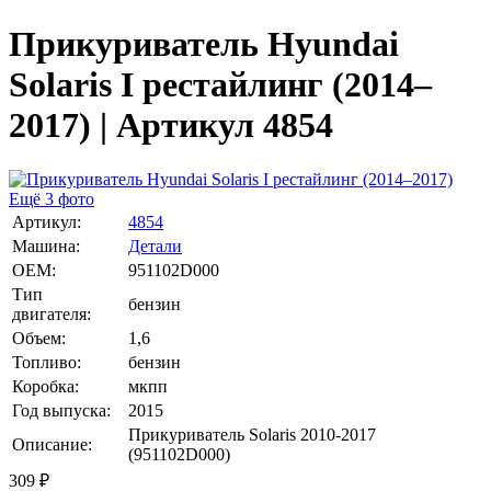
Прикуриватель Hyundai
Solaris I рестайлинг (2014–
2017) | Артикул 4854
Ещё 3 фото
Артикул:
4854
Машина:
Детали
OEM:
951102D000
Тип
бензин
двигателя:
Объем:
1,6
Топливо:
бензин
Коробка:
мкпп
Год выпуска:
2015
Прикуриватель Solaris 2010-2017
Описание:
(951102D000)
309
₽