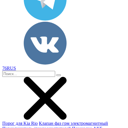
76RUS
Порог для Kia Rio
Клапан фаз грм электромагнитный