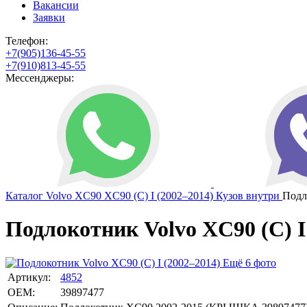
Вакансии
Заявки
Телефон:
+7(905)136-45-55
+7(910)813-45-55
Мессенджеры:
Каталог
Volvo
XC90
XC90 (C) I (2002–2014)
Кузов внутри
Подл
Подлокотник Volvo XC90 (C) I 
Ещё 6 фото
Артикул:
4852
OEM:
39897477