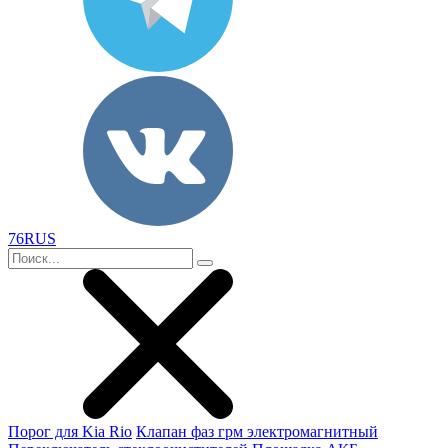
76RUS
Порог для Kia Rio
Клапан фаз грм электромагнитный