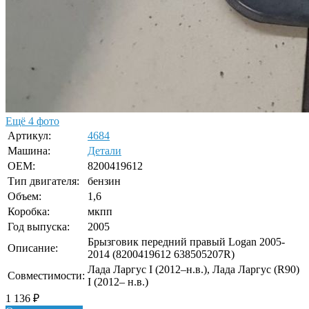
Ещё 4 фото
Артикул:
4684
Машина:
Детали
OEM:
8200419612
Тип двигателя:
бензин
Объем:
1,6
Коробка:
мкпп
Год выпуска:
2005
Брызговик передний правый Logan 2005-
Описание:
2014 (8200419612 638505207R)
Лада Ларгус I (2012–н.в.), Лада Ларгус (R90)
Совместимости:
I (2012– н.в.)
1 136
₽