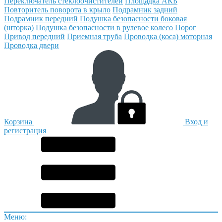
Переключатель стеклоочистителей
Площадка АКБ
Повторитель поворота в крыло
Подрамник задний
Подрамник передний
Подушка безопасности боковая
(шторка)
Подушка безопасности в рулевое колесо
Порог
Привод передний
Приемная труба
Проводка (коса) моторная
Проводка двери
Корзина
Вход и
регистрация
Меню: