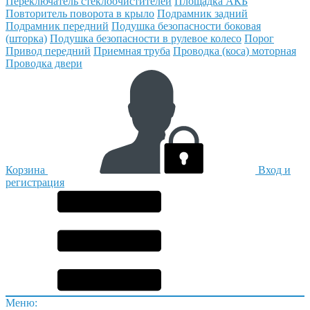
Переключатель стеклоочистителей
Площадка АКБ
Повторитель поворота в крыло
Подрамник задний
Подрамник передний
Подушка безопасности боковая
(шторка)
Подушка безопасности в рулевое колесо
Порог
Привод передний
Приемная труба
Проводка (коса) моторная
Проводка двери
Корзина
Вход и
регистрация
Меню: