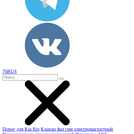
76RUS
Порог для Kia Rio
Клапан фаз грм электромагнитный