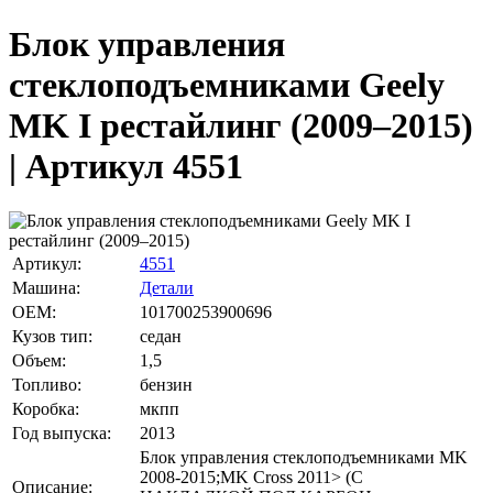
Блок управления
стеклоподъемниками Geely
MK I рестайлинг (2009–2015)
| Артикул 4551
Артикул:
4551
Машина:
Детали
OEM:
101700253900696
Кузов тип:
седан
Объем:
1,5
Топливо:
бензин
Коробка:
мкпп
Год выпуска:
2013
Блок управления стеклоподъемниками MK
2008-2015;MK Cross 2011> (С
Описание: