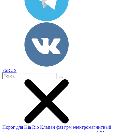
76RUS
Порог для Kia Rio
Клапан фаз грм электромагнитный