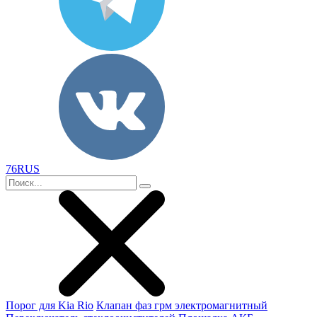
76RUS
Порог для Kia Rio
Клапан фаз грм электромагнитный