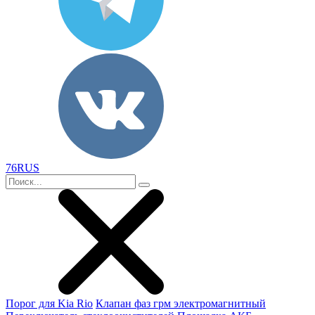
76RUS
Порог для Kia Rio
Клапан фаз грм электромагнитный