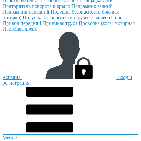
Переключатель стеклоочистителей
Площадка АКБ
Повторитель поворота в крыло
Подрамник задний
Подрамник передний
Подушка безопасности боковая
(шторка)
Подушка безопасности в рулевое колесо
Порог
Привод передний
Приемная труба
Проводка (коса) моторная
Проводка двери
Корзина
Вход и
регистрация
Меню: