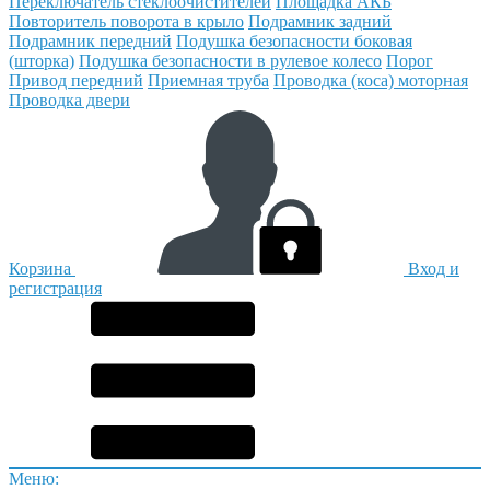
Переключатель стеклоочистителей
Площадка АКБ
Повторитель поворота в крыло
Подрамник задний
Подрамник передний
Подушка безопасности боковая
(шторка)
Подушка безопасности в рулевое колесо
Порог
Привод передний
Приемная труба
Проводка (коса) моторная
Проводка двери
Корзина
Вход и
регистрация
Меню: