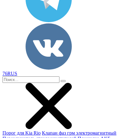
76RUS
Порог для Kia Rio
Клапан фаз грм электромагнитный