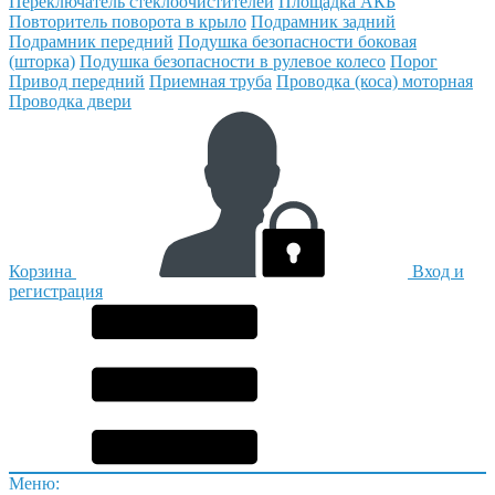
Переключатель стеклоочистителей
Площадка АКБ
Повторитель поворота в крыло
Подрамник задний
Подрамник передний
Подушка безопасности боковая
(шторка)
Подушка безопасности в рулевое колесо
Порог
Привод передний
Приемная труба
Проводка (коса) моторная
Проводка двери
Корзина
Вход и
регистрация
Меню: